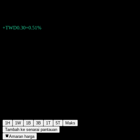
TWD59.00
1
+TWD0.30
+0.51%
05:30 Hari ini
1H
1W
1B
3B
1T
5T
Maks
Tambah ke senarai pantauan
Amaran harga