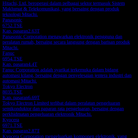
Hitachi, Ltd. beroperasi dalam pelbagai sektor termasuk Sistem
Maklumat & Telekomunikasi, yang bersaing dengan produk
teknologi Mitachi.
Panasonic
6752.TSE
Kap. pasaran
2.63T
Panasonic Corporation menawarkan elektronik pengguna dan
peralatan rumah, bersaing secara langsung dengan barisan produk
Mitachi.
Fanuc
6954.TSE
Kap. pasaran
4.4T
Fanuc Corporation adalah syarikat terkemuka dalam bidang
automasi kilang, bersaing dengan penyelesaian jentera industri dan
automasi Mitachi.
Tokyo Electron
8035.TSE
Kap. pasaran
6.69T
Tokyo Electron Limited terlibat dalam peralatan pengeluaran
semikonduktor dan paparan rata pengeluaran, bersaing dengan
perkhidmatan pengeluaran elektronik Mitachi.
Kyocera
6971.TSE
Kap. pasaran
2.87T
Kyocera Corporation mengeluarkan komponen elektronik, yang