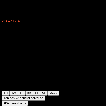
¥1,618
11
-¥35
-2.12%
06:30 Hari ini
1H
1W
1B
3B
1T
5T
Maks
Tambah ke senarai pantauan
Amaran harga