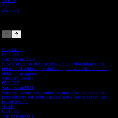
ENEOS
2
5020.TSE
Pesaing
Senarai ini adalah analisis berdasarkan peristiwa pasaran terkini. Ia
bukan cadangan pelaburan.
Sony Group
6758.TSE
Kap. pasaran
13.25T
Sony Corporation adalah pesaing kerana terlibat dalam sektor
elektronik dan hiburan, bertindih dengan tawaran Mitachi dalam
elektronik pengguna.
Mitsubishi Electric
6503.TSE
Kap. pasaran
2.94T
Mitsubishi Electric Corporation bersaing dalam pembuatan dan
penjualan peralatan elektrik dan elektronik, serupa dengan julat
produk Mitachi.
Hitachi
6501.TSE
Kap. pasaran
6.66T