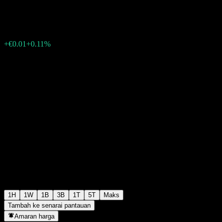
€7.85
28
+€0.01
+0.11%
Wednesday 06:02
1H
1W
1B
3B
1T
5T
Maks
Tambah ke senarai pantauan
Amaran harga