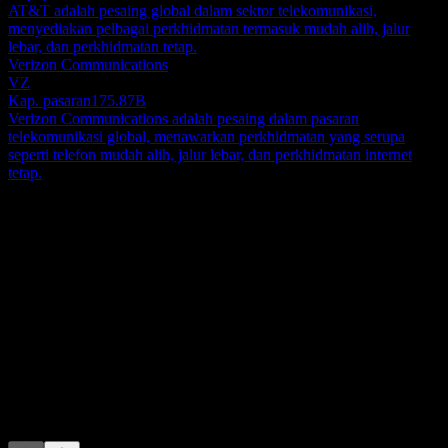
AT&T adalah pesaing global dalam sektor telekomunikasi,
menyediakan pelbagai perkhidmatan termasuk mudah alih, jalur
lebar, dan perkhidmatan tetap.
Verizon Communications
VZ
Kap. pasaran
175.87B
Verizon Communications adalah pesaing dalam pasaran
telekomunikasi global, menawarkan perkhidmatan yang serupa
seperti telefon mudah alih, jalur lebar, dan perkhidmatan internet
tetap.
Perihal
HKT Trust dan HKT Limited beroperasi sebagai penyedia
telekomunikasi dan teknologi terkemuka, meluaskan
perkhidmatannya ke seluruh Hong Kong, China Tanah Besar, dan
pasaran antarabangsa. Operasi syarikat dibahagikan kepada
Show more...
beberapa bidang teras. Bahagian Perkhidmatan Telekomunikasi
CEO
menawarkan rangkaian penyelesaian komunikasi yang
ISIN
komprehensif, termasuk perkhidmatan suara dan data tempatan serta
HK0000093390
antarabangsa, akses internet jalur lebar, dan tawaran perusahaan
khusus seperti peralatan premis pelanggan, penyumberan luar IT,
Penyenaraian
perundingan, dan pengurusan pusat panggilan. Segmen Mudah Alih
dikhususkan untuk menyampaikan pelbagai perkhidmatan