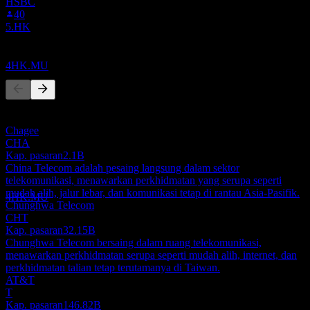
HSBC
Ex-dividen
40
14
5.HK
AUG
28
HKT Trust
Pesaing
Dianggarkan
4HK.MU
Senarai ini adalah analisis berdasarkan peristiwa pasaran terkini. Ia
bukan cadangan pelaburan.
Chagee
Pembayaran dividen
CHA
1
Kap. pasaran
2.1B
SEP
28
China Telecom adalah pesaing langsung dalam sektor
HKT Trust
telekomunikasi, menawarkan perkhidmatan yang serupa seperti
Dianggarkan
mudah alih, jalur lebar, dan komunikasi tetap di rantau Asia-Pasifik.
4HK.MU
Chunghwa Telecom
CHT
Kap. pasaran
32.15B
Chunghwa Telecom bersaing dalam ruang telekomunikasi,
menawarkan perkhidmatan serupa seperti mudah alih, internet, dan
perkhidmatan talian tetap terutamanya di Taiwan.
AT&T
T
Kap. pasaran
146.82B