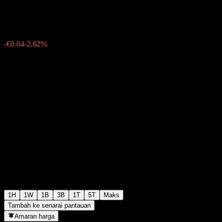
€1.4132
168
-€0.04
-2.62%
06:02 Hari ini
1H
1W
1B
3B
1T
5T
Maks
Tambah ke senarai pantauan
Amaran harga