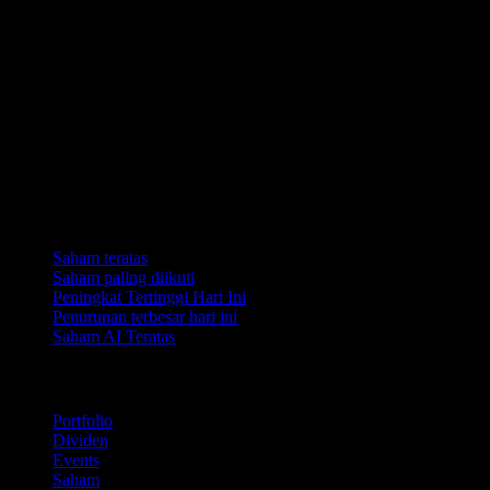
Koleksi
Saham teratas
Saham paling diikuti
Peningkat Tertinggi Hari Ini
Penurunan terbesar hari ini
Saham AI Teratas
Ciri
Portfolio
Dividen
Events
Saham