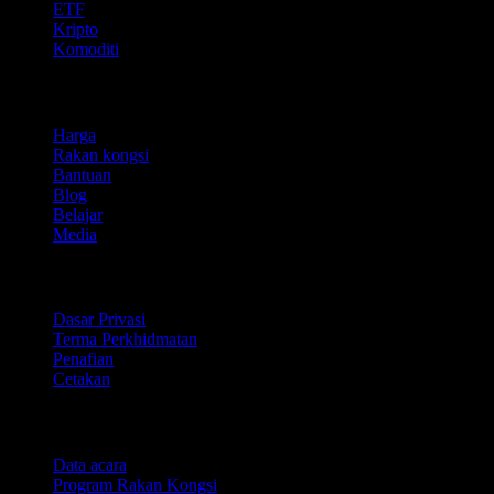
ETF
Kripto
Komoditi
company
Harga
Rakan kongsi
Bantuan
Blog
Belajar
Media
Perundangan
Dasar Privasi
Terma Perkhidmatan
Penafian
Cetakan
Untuk perniagaan
Data acara
Program Rakan Kongsi