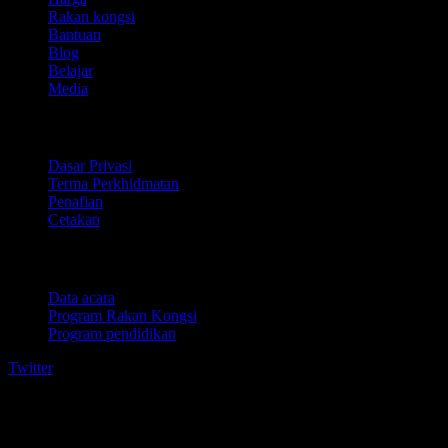
Rakan kongsi
Bantuan
Blog
Belajar
Media
Perundangan
Dasar Privasi
Terma Perkhidmatan
Penafian
Cetakan
Untuk perniagaan
Data acara
Program Rakan Kongsi
Program pendidikan
Twitter