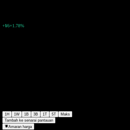
¥344
4
+¥6
+1.78%
06:14 Hari ini
1H
1W
1B
3B
1T
5T
Maks
Tambah ke senarai pantauan
Amaran harga