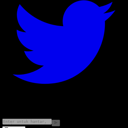
©
2026
Stock Events GmbH