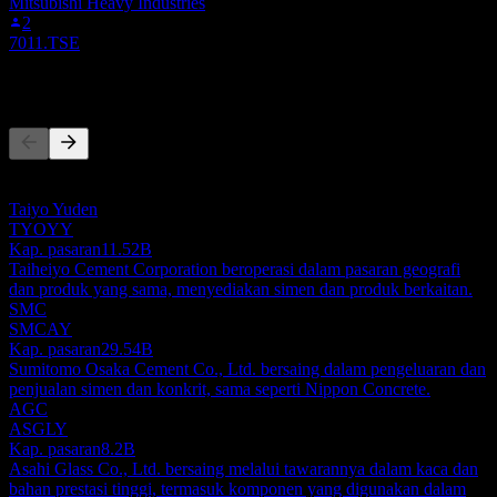
Mitsubishi Heavy Industries
2
7011.TSE
Pesaing
Senarai ini adalah analisis berdasarkan peristiwa pasaran terkini. Ia
bukan cadangan pelaburan.
Taiyo Yuden
TYOYY
Kap. pasaran
11.52B
Taiheiyo Cement Corporation beroperasi dalam pasaran geografi
dan produk yang sama, menyediakan simen dan produk berkaitan.
SMC
SMCAY
Kap. pasaran
29.54B
Sumitomo Osaka Cement Co., Ltd. bersaing dalam pengeluaran dan
penjualan simen dan konkrit, sama seperti Nippon Concrete.
AGC
ASGLY
Kap. pasaran
8.2B
Asahi Glass Co., Ltd. bersaing melalui tawarannya dalam kaca dan
bahan prestasi tinggi, termasuk komponen yang digunakan dalam