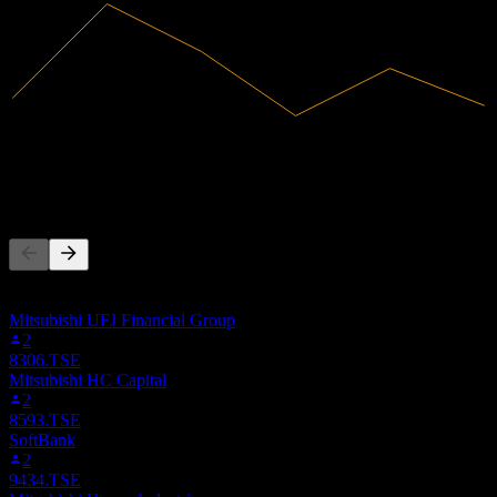
52.65B
Hasil
-209.75M
Pendapatan bersih
Orang juga ikut
Senarai ini berdasarkan senarai pantauan pengguna Stock Events
yang mengikuti 5269.TSE. Ia bukan cadangan pelaburan.
Mitsubishi UFJ Financial Group
2
8306.TSE
Mitsubishi HC Capital
2
8593.TSE
SoftBank
2
9434.TSE