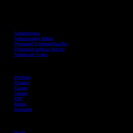
Koleksi
Saham teratas
Saham paling diikuti
Peningkat Tertinggi Hari Ini
Penurunan terbesar hari ini
Saham AI Teratas
Ciri
Portfolio
Dividen
Events
Saham
ETF
Kripto
Komoditi
company
Harga