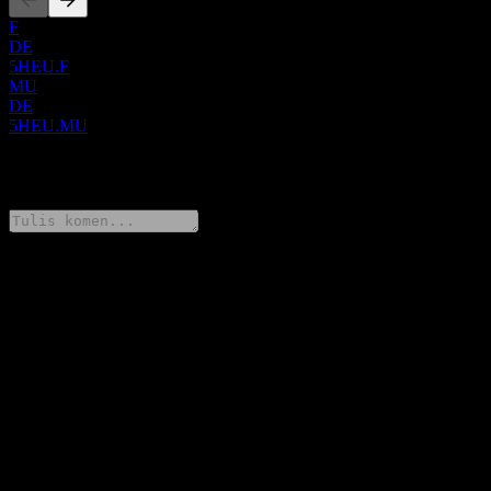
F
DE
5HEU.F
MU
DE
5HEU.MU
0 Comments
Kongsi pendapat anda
FAQ
Berapakah harga saham Ossiam ESG Shiller Barclays CAPE
Europe Sector UCITS hari ini?
▼
Apakah simbol saham Ossiam ESG Shiller Barclays CAPE
Europe Sector UCITS?
▼
Adakah harga saham Ossiam ESG Shiller Barclays CAPE
Europe Sector UCITS sedang meningkat?
▼