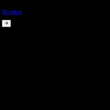
-
Dividen
0
%
Hasil dividen
Jan 25
€2.17
Jan 24
€2.80
Jan 23
€2.56
Pertumbuhan 10T
Tiada
Pertumbuhan 5T
Tiada
Pertumbuhan 3T
Tiada
Pertumbuhan 1T
Tiada
Pesaing