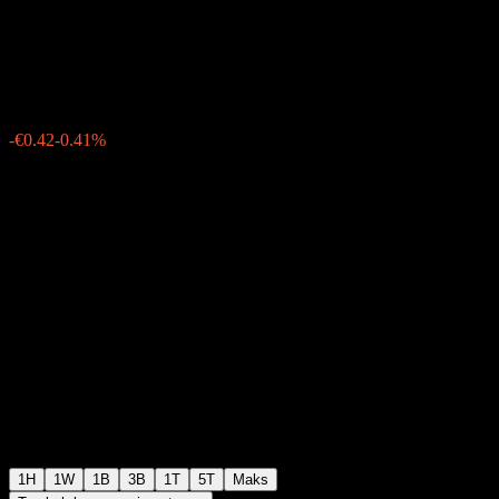
CAPE Europe Sector UCITS
€100.94
3
-€0.42
-0.41%
Monday 16:25
1H
1W
1B
3B
1T
5T
Maks