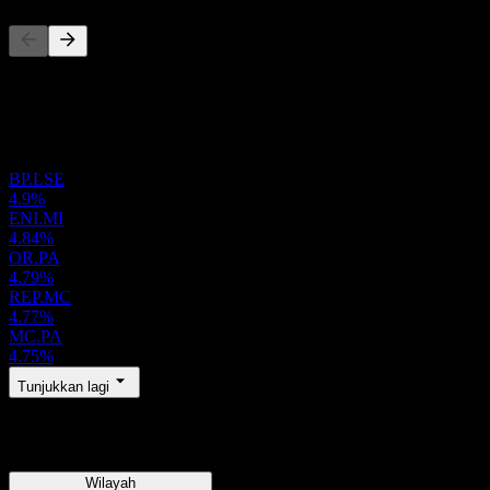
Senarai ini adalah analisis berdasarkan peristiwa pasaran terkini. Ia
bukan cadangan pelaburan.
Portfolio
BP.LSE
4.9%
ENI.MI
4.84%
OR.PA
4.79%
REP.MC
4.77%
MC.PA
4.75%
Tunjukkan lagi
Wilayah
Wilayah