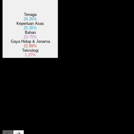
Tenaga
26.26%
Keperluan Asas
25.35%
Bahan
23.75%
Gaya Hidup & Jenama
22.89%
Teknologi
1.27%
Perihal
Show more...
CEO
ISIN
IE00080CTQA4
WKN
000A3C7KX
Penyenaraian