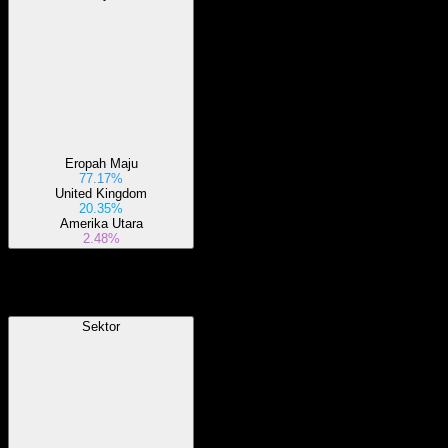
Eropah Maju
77.17%
United Kingdom
20.35%
Amerika Utara
2.48%
Sektor
Sektor