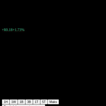
Chemical.
¥10.57
0
+¥0.18
+1.73%
06:50 Hari ini
1H
1W
1B
3B
1T
5T
Maks