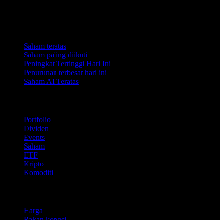
Koleksi
Saham teratas
Saham paling diikuti
Peningkat Tertinggi Hari Ini
Penurunan terbesar hari ini
Saham AI Teratas
Ciri
Portfolio
Dividen
Events
Saham
ETF
Kripto
Komoditi
company
Harga
Rakan kongsi