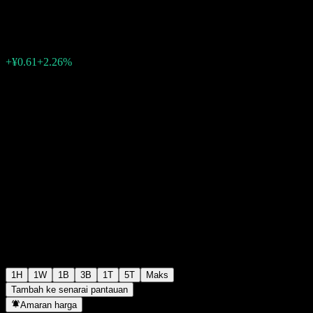
¥27.61
0
+¥0.61
+2.26%
07:00 Hari ini
1H
1W
1B
3B
1T
5T
Maks
Tambah ke senarai pantauan
Amaran harga