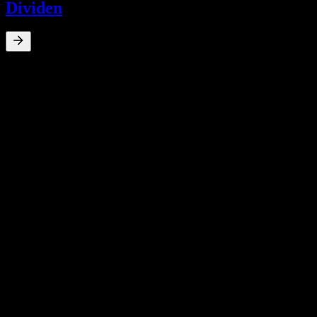
Dividen
0
%
Hasil dividen
Jun 25
¥0.06
Jul 23
¥0.06
Jul 22
¥0.09
Jul 21
¥0.10
Jul 20
¥0.19
Pertumbuhan 10T
Tiada
Pertumbuhan 5T
Tiada
Pertumbuhan 3T
Tiada
Pertumbuhan 1T
Tiada