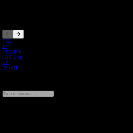
ISIN
JP3483850008
Penyenaraian
TSE
JP
7327.TSE
OTC Link
US
DSHHF
0 Comments
Kongsi pendapat anda
FAQ