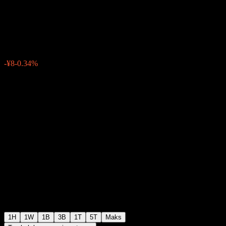
Group
¥2,372
17
-¥8
-0.34%
Friday 06:30
1H
1W
1B
3B
1T
5T
Maks