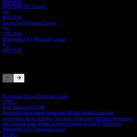
2914.TSE
7327.TSE
Mitsubishi HC Capital
4
8593.TSE
San ju San Financial Group
4
7322.TSE
Mitsubishi UFJ Financial Group
3
8306.TSE
Pesaing
Senarai ini adalah analisis berdasarkan peristiwa pasaran terkini. Ia
bukan cadangan pelaburan.
Sumitomo Mitsui Financial Group
SMFG
Kap. pasaran
163.53B
Kumpulan Kewangan Sumitomo Mitsui adalah kumpulan
perbankan utama di Jepun, bersaing dalam perkhidmatan kewangan
dan pasaran yang serupa dengan Kewangan Daishi Hokuetsu.
Mitsubishi UFJ Financial Group
MUFG