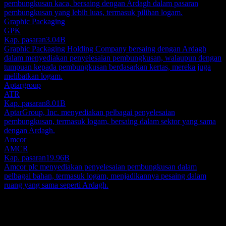
pembungkusan kaca, bersaing dengan Ardagh dalam pasaran
pembungkusan yang lebih luas, termasuk pilihan logam.
Graphic Packaging
GPK
Kap. pasaran
3.04B
Graphic Packaging Holding Company bersaing dengan Ardagh
dalam menyediakan penyelesaian pembungkusan, walaupun dengan
tumpuan kepada pembungkusan berdasarkan kertas, mereka juga
melibatkan logam.
Aptargroup
ATR
Kap. pasaran
8.01B
AptarGroup, Inc. menyediakan pelbagai penyelesaian
pembungkusan, termasuk logam, bersaing dalam sektor yang sama
dengan Ardagh.
Amcor
AMCR
Kap. pasaran
19.96B
Amcor plc menyediakan penyelesaian pembungkusan dalam
pelbagai bahan, termasuk logam, menjadikannya pesaing dalam
ruang yang sama seperti Ardagh.
Perihal