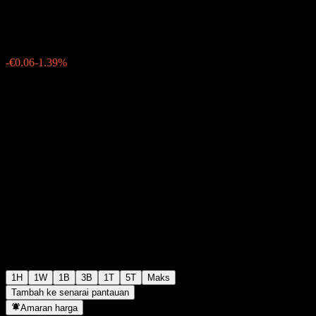
€4.26
331
-€0.06
-1.39%
Friday 19:55
1H
1W
1B
3B
1T
5T
Maks
Tambah ke senarai pantauan
Amaran harga