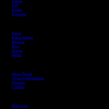
Saham
ETF
Kripto
Komoditi
company
Harga
Rakan kongsi
Bantuan
Blog
Belajar
Media
Perundangan
Dasar Privasi
Terma Perkhidmatan
Penafian
Cetakan
Untuk perniagaan
Data acara