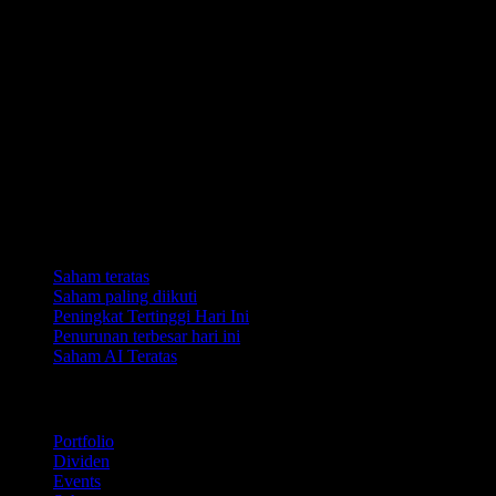
Koleksi
Saham teratas
Saham paling diikuti
Peningkat Tertinggi Hari Ini
Penurunan terbesar hari ini
Saham AI Teratas
Ciri
Portfolio
Dividen
Events