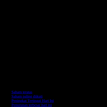
Koleksi
Saham teratas
Saham paling diikuti
Peningkat Tertinggi Hari Ini
Penurunan terbesar hari ini