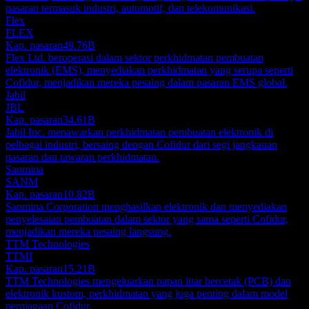
pasaran termasuk industri, automotif, dan telekomunikasi.
Flex
FLEX
Kap. pasaran
49.76B
Flex Ltd. beroperasi dalam sektor perkhidmatan pembuatan
elektronik (EMS), menyediakan perkhidmatan yang serupa seperti
Cofidur, menjadikan mereka pesaing dalam pasaran EMS global.
Jabil
JBL
Kap. pasaran
34.61B
Jabil Inc. menawarkan perkhidmatan pembuatan elektronik di
pelbagai industri, bersaing dengan Cofidur dari segi jangkauan
pasaran dan tawaran perkhidmatan.
Sanmina
SANM
Kap. pasaran
10.82B
Sanmina Corporation menghasilkan elektronik dan menyediakan
penyelesaian pembuatan dalam sektor yang sama seperti Cofidur,
menjadikan mereka pesaing langsung.
TTM Technologies
TTMI
Kap. pasaran
15.21B
TTM Technologies mengeluarkan papan litar bercetak (PCB) dan
elektronik kustom, perkhidmatan yang juga penting dalam model
perniagaan Cofidur.