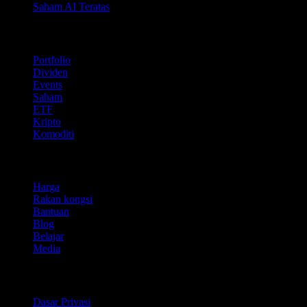
Saham AI Teratas
Ciri
Portfolio
Dividen
Events
Saham
ETF
Kripto
Komoditi
company
Harga
Rakan kongsi
Bantuan
Blog
Belajar
Media
Perundangan
Dasar Privasi