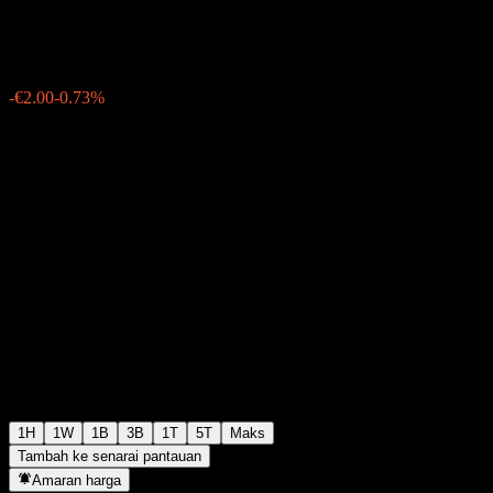
€272.00
4
-€2.00
-0.73%
Thursday 06:04
1H
1W
1B
3B
1T
5T
Maks
Tambah ke senarai pantauan
Amaran harga