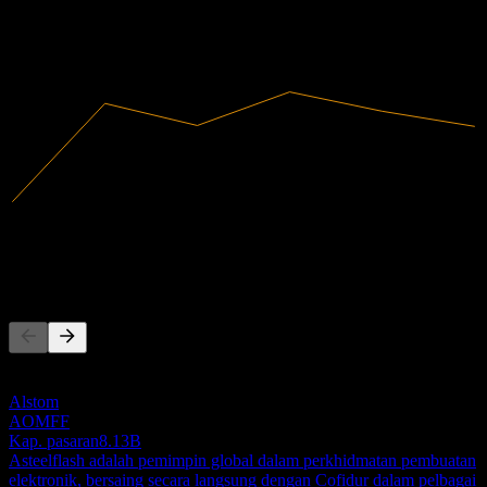
2022
2023
2024
2025
83.59M
Hasil
1.04M
Pendapatan bersih
Pesaing
Senarai ini adalah analisis berdasarkan peristiwa pasaran terkini. Ia
bukan cadangan pelaburan.
Alstom
AOMFF
Kap. pasaran
8.13B
Asteelflash adalah pemimpin global dalam perkhidmatan pembuatan
elektronik, bersaing secara langsung dengan Cofidur dalam pelbagai