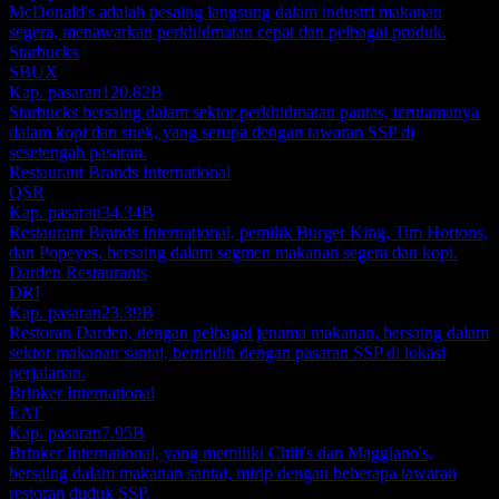
McDonald's adalah pesaing langsung dalam industri makanan
segera, menawarkan perkhidmatan cepat dan pelbagai produk.
Starbucks
SBUX
Kap. pasaran
120.82B
Starbucks bersaing dalam sektor perkhidmatan pantas, terutamanya
dalam kopi dan snek, yang serupa dengan tawaran SSP di
sesetengah pasaran.
Restaurant Brands International
QSR
Kap. pasaran
34.34B
Restaurant Brands International, pemilik Burger King, Tim Hortons,
dan Popeyes, bersaing dalam segmen makanan segera dan kopi.
Darden Restaurants
DRI
Kap. pasaran
23.39B
Restoran Darden, dengan pelbagai jenama makanan, bersaing dalam
sektor makanan santai, bertindih dengan pasaran SSP di lokasi
perjalanan.
Brinker International
EAT
Kap. pasaran
7.95B
Brinker International, yang memiliki Chili's dan Maggiano's,
bersaing dalam makanan santai, mirip dengan beberapa tawaran
restoran duduk SSP.