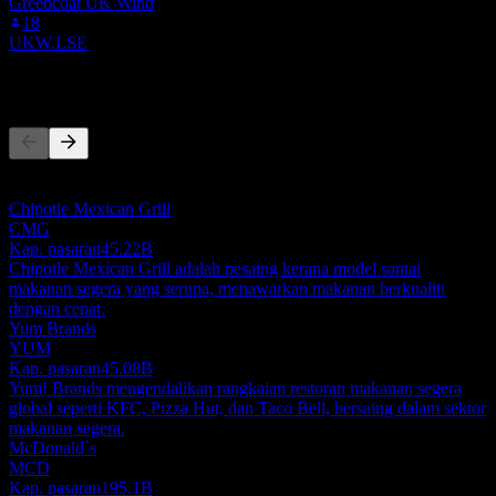
Greencoat UK Wind
18
UKW.LSE
Pesaing
Senarai ini adalah analisis berdasarkan peristiwa pasaran terkini. Ia
bukan cadangan pelaburan.
Chipotle Mexican Grill
CMG
Kap. pasaran
45.22B
Chipotle Mexican Grill adalah pesaing kerana model santai
makanan segera yang serupa, menawarkan makanan berkualiti
dengan cepat.
Yum Brands
YUM
Kap. pasaran
45.08B
Yum! Brands mengendalikan rangkaian restoran makanan segera
global seperti KFC, Pizza Hut, dan Taco Bell, bersaing dalam sektor
makanan segera.
McDonald`s
MCD
Kap. pasaran
195.1B