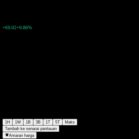
€2.34
103
+€0.02
+0.86%
Friday 15:46
1H
1W
1B
3B
1T
5T
Maks
Tambah ke senarai pantauan
Amaran harga