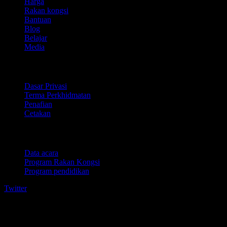
Harga
Rakan kongsi
Bantuan
Blog
Belajar
Media
Perundangan
Dasar Privasi
Terma Perkhidmatan
Penafian
Cetakan
Untuk perniagaan
Data acara
Program Rakan Kongsi
Program pendidikan
Twitter