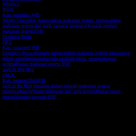
Wendy`s
WEN
Kap. pasaran
1.44B
Wendy's bersaing dalam sektor makanan segera, menawarkan
makanan segera dan snek, pesaing langsung kepada operasi
makanan segera SSP.
Dominos Pizza
DPZ
Kap. pasaran
9.96B
Domino's Pizza bersaing dalam sektor makanan segera, khususnya
dalam penghantaran dan bawa pulang pizza, serupa dengan
perkhidmatan makanan segera SSP.
Jack In The Box
JACK
Kap. pasaran
284.01M
Jack in the Box bersaing dalam industri makanan segera,
menawarkan pelbagai hidangan dan snek perkhidmatan cepat,
serupa dengan tawaran SSP.
Perihal
SSP Group PLC adalah pengendali terkemuka yang pakar dalam
pengurusan pelbagai premis makanan dan minuman. Premis-premis
makan ini terletak secara strategik di dalam persekitaran trafik tinggi