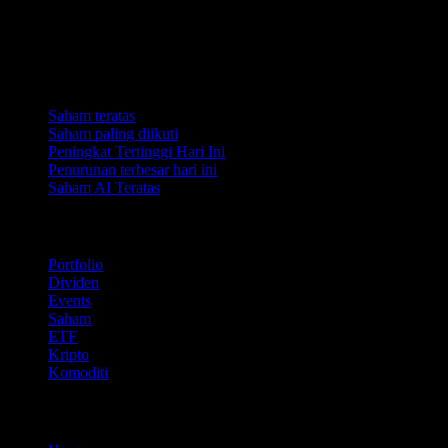
Koleksi
Saham teratas
Saham paling diikuti
Peningkat Tertinggi Hari Ini
Penurunan terbesar hari ini
Saham AI Teratas
Ciri
Portfolio
Dividen
Events
Saham
ETF
Kripto
Komoditi
company