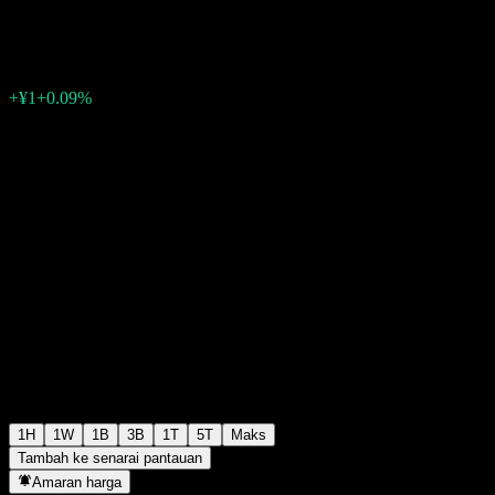
¥1,129
8
+¥1
+0.09%
06:24 Hari ini
1H
1W
1B
3B
1T
5T
Maks
Tambah ke senarai pantauan
Amaran harga