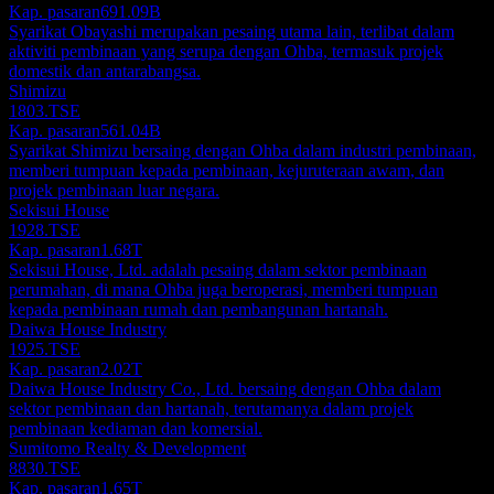
Kap. pasaran
691.09B
Syarikat Obayashi merupakan pesaing utama lain, terlibat dalam
aktiviti pembinaan yang serupa dengan Ohba, termasuk projek
domestik dan antarabangsa.
Shimizu
1803.TSE
Kap. pasaran
561.04B
Syarikat Shimizu bersaing dengan Ohba dalam industri pembinaan,
memberi tumpuan kepada pembinaan, kejuruteraan awam, dan
projek pembinaan luar negara.
Sekisui House
1928.TSE
Kap. pasaran
1.68T
Sekisui House, Ltd. adalah pesaing dalam sektor pembinaan
perumahan, di mana Ohba juga beroperasi, memberi tumpuan
kepada pembinaan rumah dan pembangunan hartanah.
Daiwa House Industry
1925.TSE
Kap. pasaran
2.02T
Daiwa House Industry Co., Ltd. bersaing dengan Ohba dalam
sektor pembinaan dan hartanah, terutamanya dalam projek
pembinaan kediaman dan komersial.
Sumitomo Realty & Development
8830.TSE
Kap. pasaran
1.65T