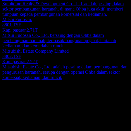
Sumitomo Realty & Development Co., Ltd. adalah pesaing dalam
sektor pembangunan hartanah, di mana Ohba juga aktif, memberi
tumpuan kepada pembangunan komersial dan kediaman.
Mitsui Fudosan.
8801.TSE
Kap. pasaran
2.71T
Mitsui Fudosan Co., Ltd. bersaing dengan Ohba dalam
pembangunan hartanah, termasuk bangunan pejabat, hartanah
kediaman, dan kemudahan runcit.
Mitsubishi Estate Company Limited
8802.TSE
Kap. pasaran
2.52T
Mitsubishi Estate Co., Ltd. adalah pesaing dalam pembangunan dan
pengurusan hartanah, serupa dengan operasi Ohba dalam sektor
komersial, kediaman, dan runcit.
Perihal
Ohba Co., Ltd. menyediakan perkhidmatan perundingan untuk
perancangan bandar dan projek infrastruktur di Jepun dan di
peringkat antarabangsa. Syarikat ini menawarkan perkhidmatan
perundingan untuk perancangan bandar yang menarik, serta
Show more...
perkhidmatan sokongan teknikal kepada pemilik tanah berkaitan
CEO
penggunaan tanah dan penukaran penggunaan tanah. Ia juga terlibat
Mr. Shigeru Tsujimoto