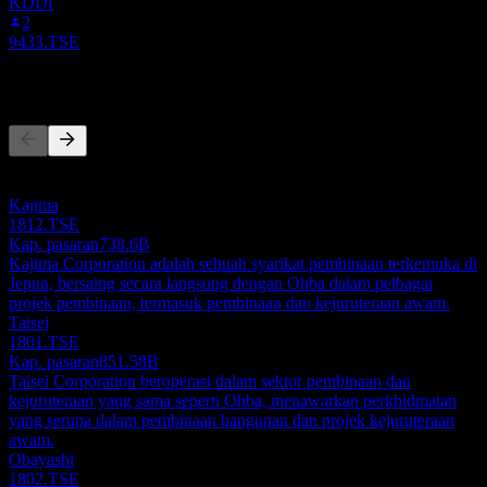
KDDI
2
9433.TSE
Pesaing
Senarai ini adalah analisis berdasarkan peristiwa pasaran terkini. Ia
bukan cadangan pelaburan.
Kajima
1812.TSE
Kap. pasaran
738.6B
Kajima Corporation adalah sebuah syarikat pembinaan terkemuka di
Jepun, bersaing secara langsung dengan Ohba dalam pelbagai
projek pembinaan, termasuk pembinaan dan kejuruteraan awam.
Taisei
1801.TSE
Kap. pasaran
851.58B
Taisei Corporation beroperasi dalam sektor pembinaan dan
kejuruteraan yang sama seperti Ohba, menawarkan perkhidmatan
yang serupa dalam pembinaan bangunan dan projek kejuruteraan
awam.
Obayashi
1802.TSE