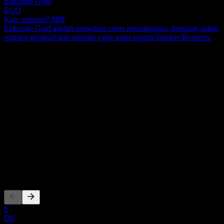
Eldorado Gold
EGO
Kap. pasaran
7.88B
Eldorado Gold adalah pengeluar emas antarabangsa, bersaing dalam
segmen geografi dan pasaran yang sama seperti Sumber Bonterra.
Perihal
Bonterra Resources Inc. beroperasi sebagai perusahaan junior
berpangkalan di Kanada yang berdedikasi kepada penerokaan dan
pemerolehan hartanah mineral. Syarikat ini menumpukan usahanya
terutamanya kepada penemuan dan penilaian deposit emas dan
Show more...
perak. Antara pegangan utamanya ialah deposit Gladiator, Moroy,
CEO
dan Barry. Selain itu, Bonterra mengekalkan pemilikan penuh ke
Negara
atas Bachelor Mill. Ditubuhkan pada tahun 2007, operasi syarikat
Jerman
ini diuruskan dari ibu pejabatnya di Val-d'Or, Kanada.
ISIN
CA09852X7018
Penyenaraian
F
DE