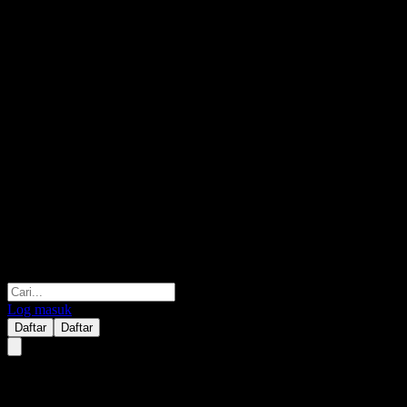
Log masuk
Daftar
Daftar
Bonterra Resources