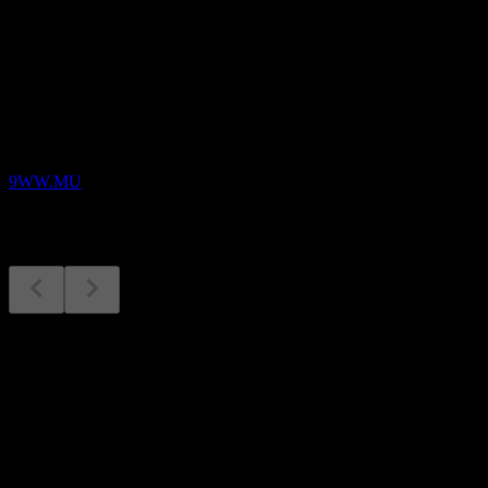
Akan datang
Keputusan kewangan
23
DEC
Black Mountain Gold USA
9WW.MU
Keputusan kewangan
4
Aug
Dijangka
Q1 2026
Q2 2026