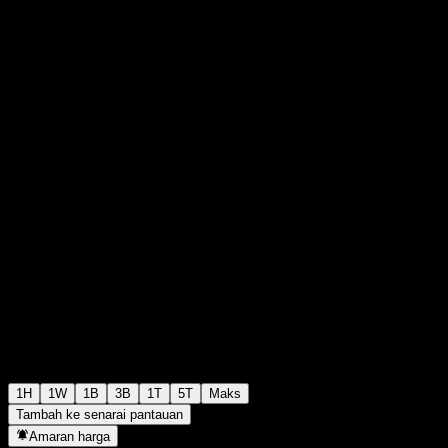
0
32
+€0.00
+0%
00:00 Hari ini
1H
1W
1B
3B
1T
5T
Maks
Tambah ke senarai pantauan
Amaran harga