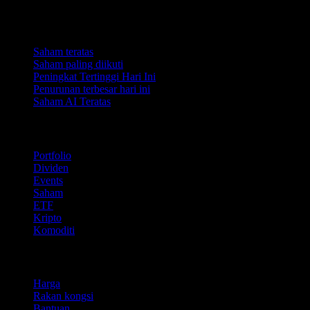
Koleksi
Saham teratas
Saham paling diikuti
Peningkat Tertinggi Hari Ini
Penurunan terbesar hari ini
Saham AI Teratas
Ciri
Portfolio
Dividen
Events
Saham
ETF
Kripto
Komoditi
company
Harga
Rakan kongsi
Bantuan