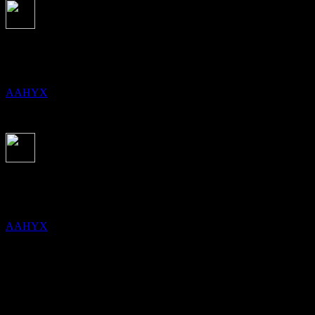
Pembayaran dividen
31
DEC
Thrivent Conservative Allocation Fund
Dianggarkan
AAHYX
Pembayaran dividen
29
JAN
27
Thrivent Conservative Allocation Fund
Dianggarkan
AAHYX