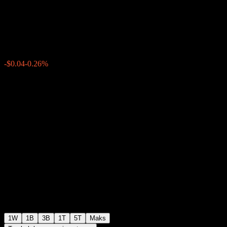
Allocation Fund
$15.16
2
-$0.04
-0.26%
Minggu lepas
1W
1B
3B
1T
5T
Maks