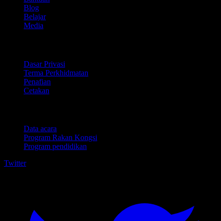
Blog
Belajar
Media
Perundangan
Dasar Privasi
Terma Perkhidmatan
Penafian
Cetakan
Untuk perniagaan
Data acara
Program Rakan Kongsi
Program pendidikan
Twitter