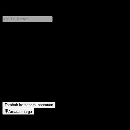
0 Comments
Kongsi pendapat anda
FAQ
Berapakah harga saham Barclays Bank Capped Dual Directional
Worst Of Buffer Note AAJCRXX hari ini?
▼
Apakah simbol saham Barclays Bank Capped Dual Directional
Worst Of Buffer Note AAJCRXX?
▼
Barclays Bank Capped Dual Directional Worst Of Buffer Note
AAJCRXX terletak dalam sektor apa?
▼
Bilakah Barclays Bank Capped Dual Directional Worst Of Buffer
Note AAJCRXX menyiapkan split saham?
▼
Tambah ke senarai pantauan
Amaran harga