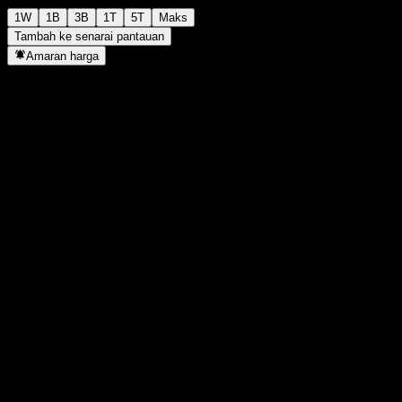
1W
1B
3B
1T
5T
Maks
Tambah ke senarai pantauan
Amaran harga
Statistik
Tertinggi harian
-
Paras terendah hari ini
-
Tertinggi 52M
104.72
Paras terendah 52M
82.88
Volum
-
Vol. purata
-
Kap. pasaran
0
Nisbah P/E
-
Hasil dividen