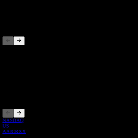
-
Dividen
-
Pesaing
Senarai ini adalah analisis berdasarkan peristiwa pasaran terkini. Ia
bukan cadangan pelaburan.
Perihal
Show more...
CEO
Penyenaraian
NASDAQ
US
AAJCRXX