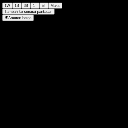
1W
1B
3B
1T
5T
Maks
Tambah ke senarai pantauan
Amaran harga
Statistik
Tertinggi harian
-
Paras terendah hari ini
-
Tertinggi 52M
121.21
Paras terendah 52M
88.81
Volum
-
Vol. purata
-
Kap. pasaran
0
Nisbah P/E
-
Hasil dividen