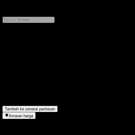
0 Comments
Kongsi pendapat anda
FAQ
Berapakah harga saham Citigroup Global Markets Autocallable
Snowball Worst Of Barrier Note AAKAQXX hari ini?
▼
Apakah simbol saham Citigroup Global Markets Autocallable
Snowball Worst Of Barrier Note AAKAQXX?
▼
Citigroup Global Markets Autocallable Snowball Worst Of
Barrier Note AAKAQXX terletak dalam sektor apa?
▼
Bilakah Citigroup Global Markets Autocallable Snowball Worst
Of Barrier Note AAKAQXX menyiapkan split saham?
▼
Tambah ke senarai pantauan
Amaran harga