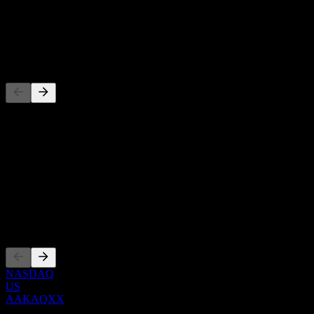
-
Dividen
-
Pesaing
Senarai ini adalah analisis berdasarkan peristiwa pasaran terkini. Ia
bukan cadangan pelaburan.
Perihal
Show more...
CEO
Penyenaraian
NASDAQ
US
AAKAQXX