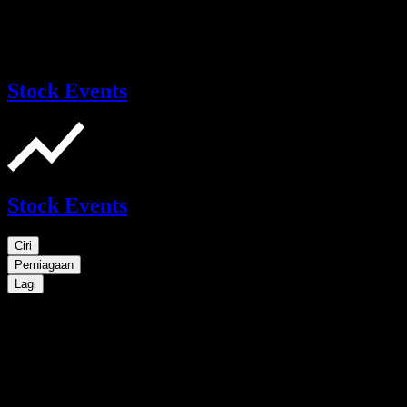
Stock Events
Stock Events
Ciri
Perniagaan
Lagi