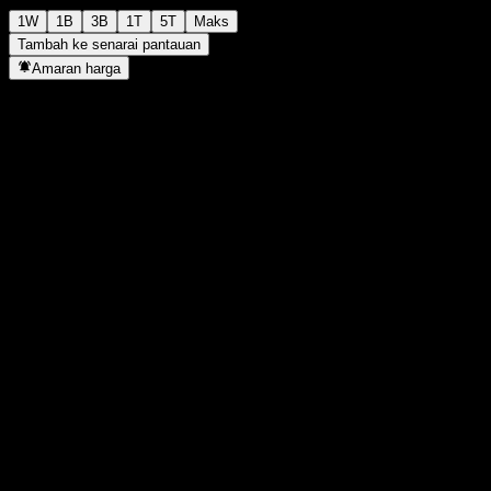
1W
1B
3B
1T
5T
Maks
Tambah ke senarai pantauan
Amaran harga
Statistik
Tertinggi harian
-
Paras terendah hari ini
-
Tertinggi 52M
135.07
Paras terendah 52M
107.62
Volum
-
Vol. purata
-
Kap. pasaran
0
Nisbah P/E
-
Hasil dividen