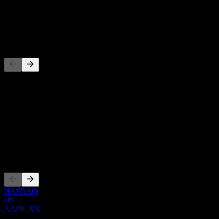
-
Dividen
-
Pesaing
Senarai ini adalah analisis berdasarkan peristiwa pasaran terkini. Ia
bukan cadangan pelaburan.
Perihal
Show more...
CEO
Penyenaraian
NASDAQ
US
AAPIGXX