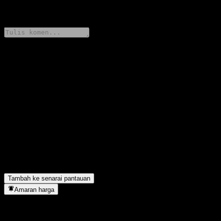
0 Comments
Kongsi pendapat anda
FAQ
Berapakah harga saham Morgan Stanley Finance LLC Dual
Directional Worst Of Buffer Note AAPIGXX hari ini?
▼
Apakah simbol saham Morgan Stanley Finance LLC Dual
Directional Worst Of Buffer Note AAPIGXX?
▼
Morgan Stanley Finance LLC Dual Directional Worst Of Buffer
Note AAPIGXX terletak dalam sektor apa?
▼
Bilakah Morgan Stanley Finance LLC Dual Directional Worst Of
Buffer Note AAPIGXX menyiapkan split saham?
▼
Tambah ke senarai pantauan
Amaran harga