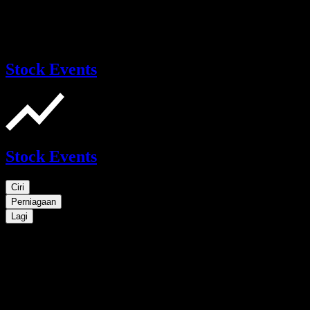
Stock Events
Stock Events
Ciri
Perniagaan
Lagi