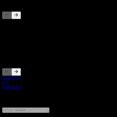
Pesaing
Senarai ini adalah analisis berdasarkan peristiwa pasaran terkini. Ia 
Perihal
Show more...
CEO
Penyenaraian
NASDAQ
US
AAYJUXX
0 Comments