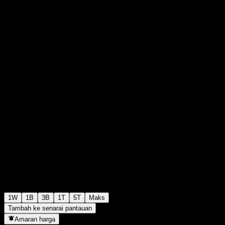
$99.61
0
+$0.00
+0%
Minggu lepas
1W
1B
3B
1T
5T
Maks
Tambah ke senarai pantauan
Amaran harga