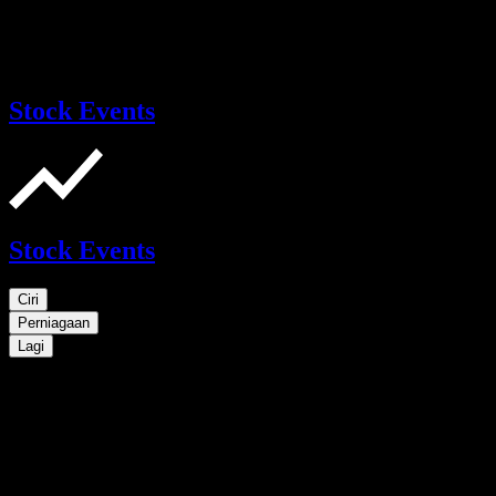
Stock Events
Stock Events
Ciri
Perniagaan
Lagi