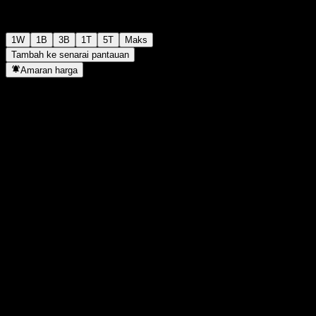
1W
1B
3B
1T
5T
Maks
Tambah ke senarai pantauan
Amaran harga
Statistik
Tertinggi harian
-
Paras terendah hari ini
-
Tertinggi 52M
100.94
Paras terendah 52M
84.37
Volum
-
Vol. purata
-
Kap. pasaran
0
Nisbah P/E