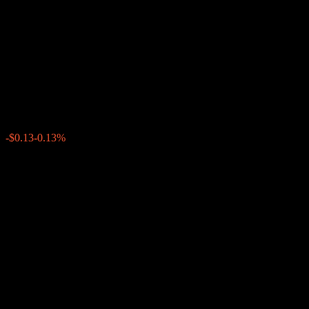
Company LLC Autocallable
Contingent Interest Buffer
Note ABHETXX
$97.04
0
-$0.13
-0.13%
Minggu lepas