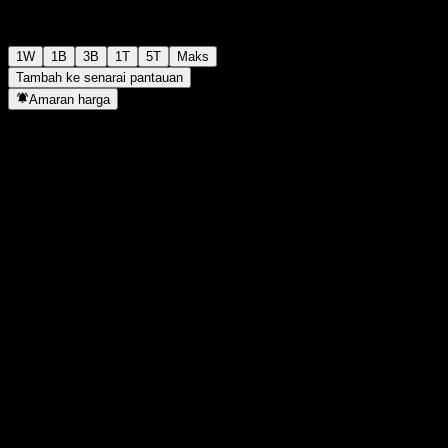
1W
1B
3B
1T
5T
Maks
Tambah ke senarai pantauan
Amaran harga
Statistik
Tertinggi harian
-
Paras terendah hari ini
-
Tertinggi 52M
138.8
Paras terendah 52M
113.68
Volum
-
Vol. purata
-
Kap. pasaran
0
Nisbah P/E