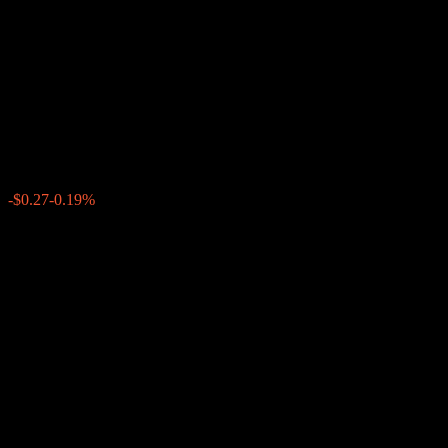
Company LLC Dual
Directional Barrier Note
ABHSDXX
$138.80
0
-$0.27
-0.19%
Minggu lepas