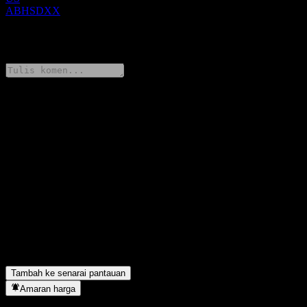
ABHSDXX
0 Comments
Kongsi pendapat anda
FAQ
Berapakah harga saham JPMorgan Chase Financial Company
LLC Dual Directional Barrier Note ABHSDXX hari ini?
▼
Apakah simbol saham JPMorgan Chase Financial Company LLC
Dual Directional Barrier Note ABHSDXX?
▼
JPMorgan Chase Financial Company LLC Dual Directional
Barrier Note ABHSDXX terletak dalam sektor apa?
▼
Bilakah JPMorgan Chase Financial Company LLC Dual
Directional Barrier Note ABHSDXX menyiapkan split saham?
▼
Tambah ke senarai pantauan
Amaran harga