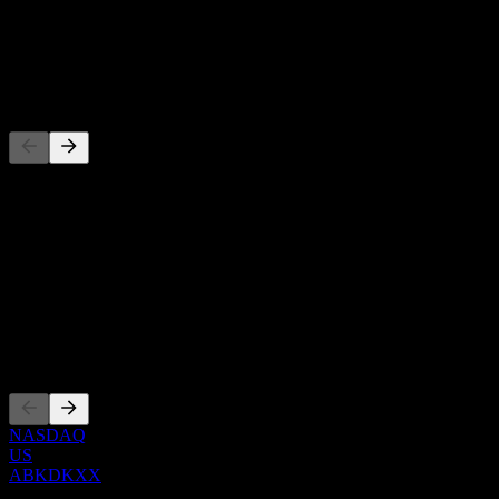
-
Dividen
-
Pesaing
Senarai ini adalah analisis berdasarkan peristiwa pasaran terkini. Ia
bukan cadangan pelaburan.
Perihal
Show more...
CEO
Penyenaraian
NASDAQ
US
ABKDKXX