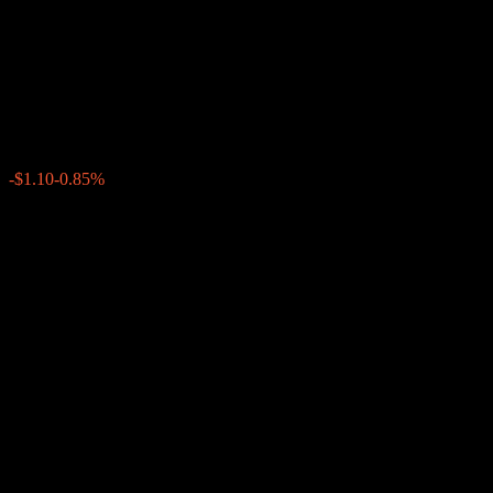
Company LLC Point to Point
Barrier Note ABKDKXX
$128.83
0
-$1.10
-0.85%
Minggu lepas