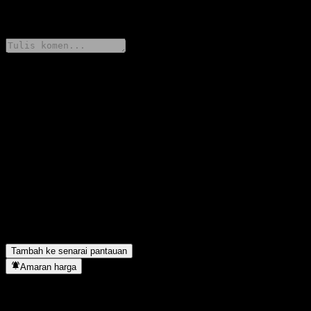
0 Comments
Kongsi pendapat anda
FAQ
Berapakah harga saham JPMorgan Chase Financial Company
LLC Point to Point Barrier Note ABKDKXX hari ini?
▼
Apakah simbol saham JPMorgan Chase Financial Company LLC
Point to Point Barrier Note ABKDKXX?
▼
JPMorgan Chase Financial Company LLC Point to Point Barrier
Note ABKDKXX terletak dalam sektor apa?
▼
Bilakah JPMorgan Chase Financial Company LLC Point to Point
Barrier Note ABKDKXX menyiapkan split saham?
▼
Tambah ke senarai pantauan
Amaran harga