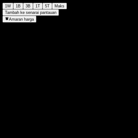
1W
1B
3B
1T
5T
Maks
Tambah ke senarai pantauan
Amaran harga
Statistik
Tertinggi harian
-
Paras terendah hari ini
-
Tertinggi 52M
133.59
Paras terendah 52M
88.27
Volum
-
Vol. purata
-
Kap. pasaran
0
Nisbah P/E
-
Hasil dividen