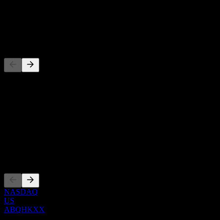
-
Dividen
-
Pesaing
Senarai ini adalah analisis berdasarkan peristiwa pasaran terkini. Ia
bukan cadangan pelaburan.
Perihal
Show more...
CEO
Penyenaraian
NASDAQ
US
ABQHKXX