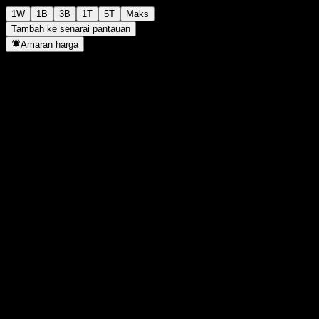
1W
1B
3B
1T
5T
Maks
Tambah ke senarai pantauan
Amaran harga
Statistik
Tertinggi harian
-
Paras terendah hari ini
-
Tertinggi 52M
113.86
Paras terendah 52M
92.02
Volum
-
Vol. purata
-
Kap. pasaran
0
Nisbah P/E
-
Hasil dividen