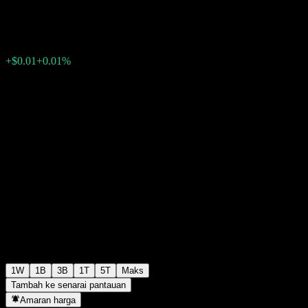
$98.85
0
+$0.01
+0.01%
Minggu lepas
1W
1B
3B
1T
5T
Maks
Tambah ke senarai pantauan
Amaran harga