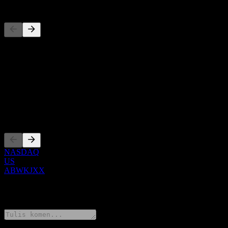
Pesaing
Senarai ini adalah analisis berdasarkan peristiwa pasaran terkini. Ia 
Perihal
Show more...
CEO
Penyenaraian
NASDAQ
US
ABWKJXX
0 Comments