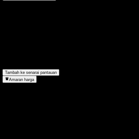
Kongsi pendapat anda
FAQ
Berapakah harga saham ABWMSXX hari ini?
▼
Apakah simbol saham ABWMSXX?
▼
Adakah harga saham ABWMSXX sedang meningkat?
▼
ABWMSXX terletak dalam sektor apa?
▼
Bilakah ABWMSXX menyiapkan split saham?
▼
Tambah ke senarai pantauan
Amaran harga