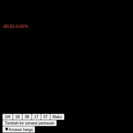
$124.25
0
-$0.82
-0.66%
Minggu lepas
1W
1B
3B
1T
5T
Maks
Tambah ke senarai pantauan
Amaran harga