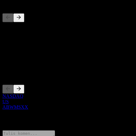
Pesaing
Senarai ini adalah analisis berdasarkan peristiwa pasaran terkini. Ia
bukan cadangan pelaburan.
Perihal
Show more...
CEO
Penyenaraian
NASDAQ
US
ABWMSXX
0 Comments