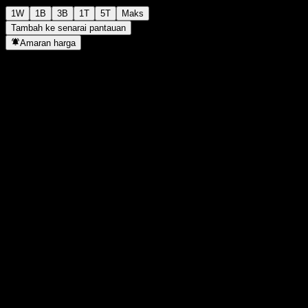
1W
1B
3B
1T
5T
Maks
Tambah ke senarai pantauan
Amaran harga
Statistik
Tertinggi harian
-
Paras terendah hari ini
-
Tertinggi 52M
110.3
Paras terendah 52M
99.48
Volum
-
Vol. purata
-
Kap. pasaran
0
Nisbah P/E
-
Hasil dividen