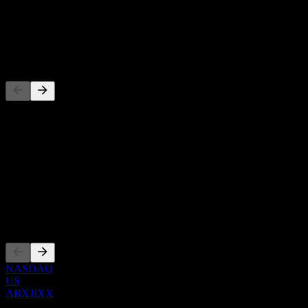
-
Dividen
-
Pesaing
Senarai ini adalah analisis berdasarkan peristiwa pasaran terkini. Ia
bukan cadangan pelaburan.
Perihal
Show more...
CEO
Penyenaraian
NASDAQ
US
ABXJIXX