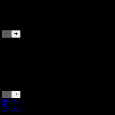
-
Dividen
-
Pesaing
Senarai ini adalah analisis berdasarkan peristiwa pasaran terkini. Ia
bukan cadangan pelaburan.
Perihal
Show more...
CEO
Penyenaraian
NASDAQ
US
ABYIDXX