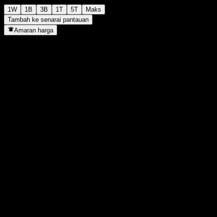
1W
1B
3B
1T
5T
Maks
Tambah ke senarai pantauan
Amaran harga
Statistik
Tertinggi harian
-
Paras terendah hari ini
-
Tertinggi 52M
106.99
Paras terendah 52M
99.14
Volum
-
Vol. purata
-
Kap. pasaran
0
Nisbah P/E
-
Hasil dividen