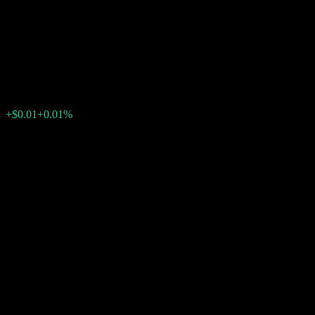
Autocallable Snowball Worst
Of Barrier Note ABYIDXX
$106.99
0
+$0.01
+0.01%
Minggu lepas