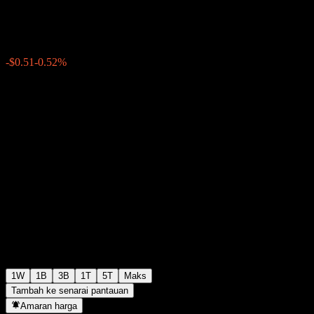
$97.67
0
-$0.51
-0.52%
Minggu lepas
1W
1B
3B
1T
5T
Maks
Tambah ke senarai pantauan
Amaran harga