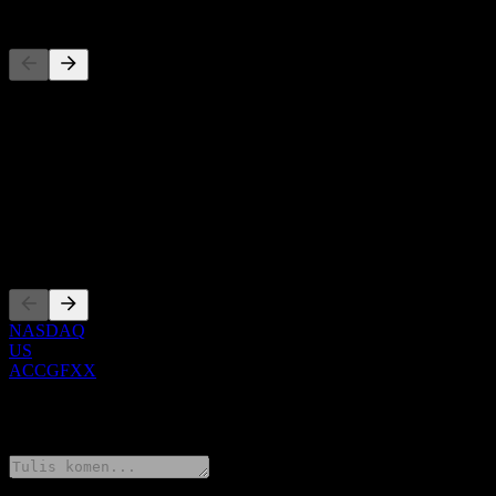
Pesaing
Senarai ini adalah analisis berdasarkan peristiwa pasaran terkini. Ia 
Perihal
Show more...
CEO
Penyenaraian
NASDAQ
US
ACCGFXX
0 Comments