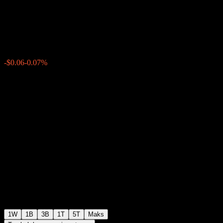
ACDUOXX
$87.02
0
-$0.06
-0.07%
Minggu lepas
1W
1B
3B
1T
5T
Maks