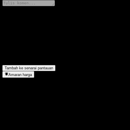
Kongsi pendapat anda
FAQ
Berapakah harga saham Morgan Stanley Finance LLC Capped Point
Apakah simbol saham Morgan Stanley Finance LLC Capped Point
Morgan Stanley Finance LLC Capped Point to Point Fully Princi
Bilakah Morgan Stanley Finance LLC Capped Point to Point Ful
Tambah ke senarai pantauan
Amaran harga