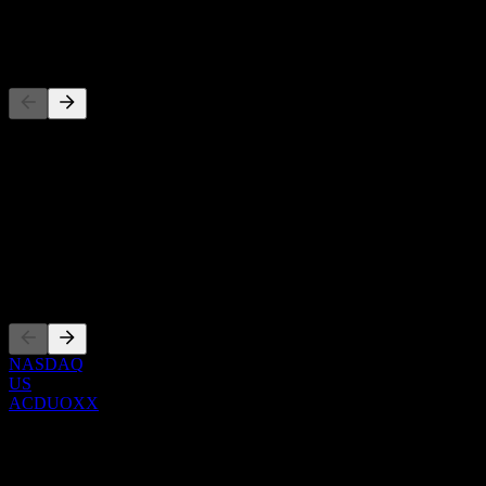
-
Pesaing
Senarai ini adalah analisis berdasarkan peristiwa pasaran terkini. Ia 
Perihal
Show more...
CEO
Penyenaraian
NASDAQ
US
ACDUOXX
0 Comments