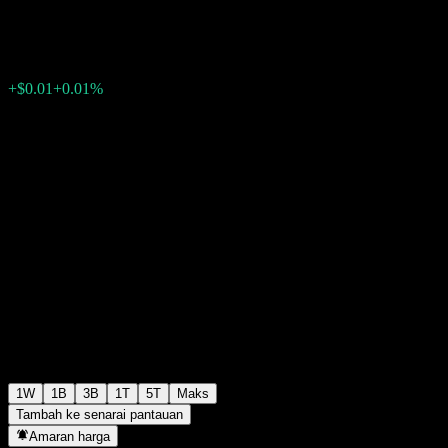
$112.80
0
+$0.01
+0.01%
Minggu lepas
1W
1B
3B
1T
5T
Maks
Tambah ke senarai pantauan
Amaran harga