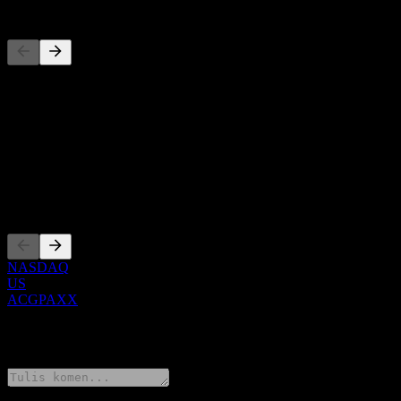
Pesaing
Senarai ini adalah analisis berdasarkan peristiwa pasaran terkini. Ia 
Perihal
Show more...
CEO
Penyenaraian
NASDAQ
US
ACGPAXX
0 Comments