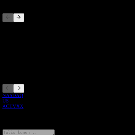
Pesaing
Senarai ini adalah analisis berdasarkan peristiwa pasaran terkini. Ia
bukan cadangan pelaburan.
Perihal
Show more...
CEO
Penyenaraian
NASDAQ
US
ACIJVXX
0 Comments