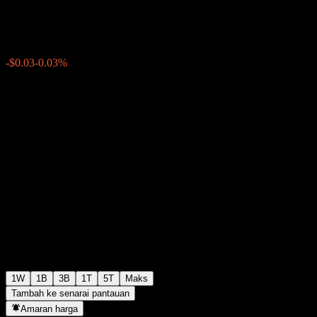
$103.97
0
-$0.03
-0.03%
Minggu lepas
1W
1B
3B
1T
5T
Maks
Tambah ke senarai pantauan
Amaran harga