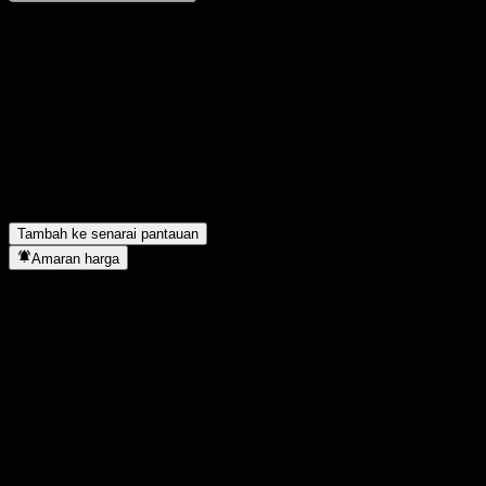
Kongsi pendapat anda
FAQ
Berapakah harga saham ACIJVXX hari ini?
▼
Apakah simbol saham ACIJVXX?
▼
ACIJVXX terletak dalam sektor apa?
▼
Bilakah ACIJVXX menyiapkan split saham?
▼
Tambah ke senarai pantauan
Amaran harga