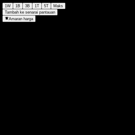
1W
1B
3B
1T
5T
Maks
Tambah ke senarai pantauan
Amaran harga
Statistik
Tertinggi harian
-
Paras terendah hari ini
-
Tertinggi 52M
105.39
Paras terendah 52M
92.5
Volum
-
Vol. purata
-
Kap. pasaran
0
Nisbah P/E
-
Hasil dividen