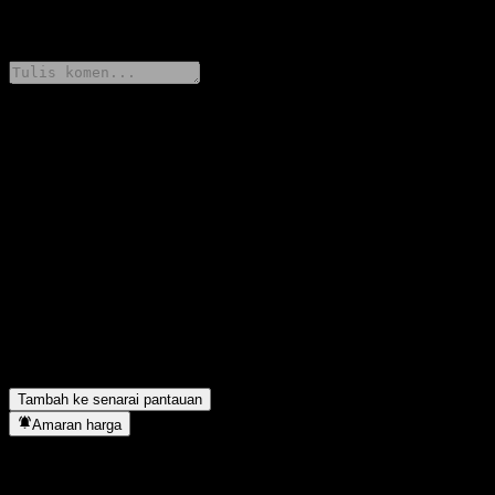
0 Comments
Kongsi pendapat anda
FAQ
Berapakah harga saham Royal Bank of Canada Capped Point to
Point Buffer Note ACMCUXX hari ini?
▼
Apakah simbol saham Royal Bank of Canada Capped Point to
Point Buffer Note ACMCUXX?
▼
Royal Bank of Canada Capped Point to Point Buffer Note
ACMCUXX terletak dalam sektor apa?
▼
Bilakah Royal Bank of Canada Capped Point to Point Buffer
Note ACMCUXX menyiapkan split saham?
▼
Tambah ke senarai pantauan
Amaran harga