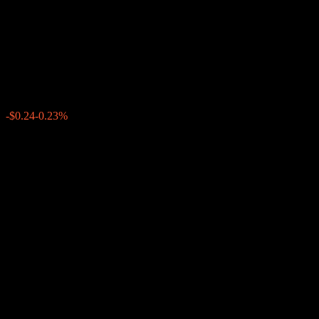
Point to Point Buffer Note
ACMCUXX
$105.39
0
-$0.24
-0.23%
Minggu lepas