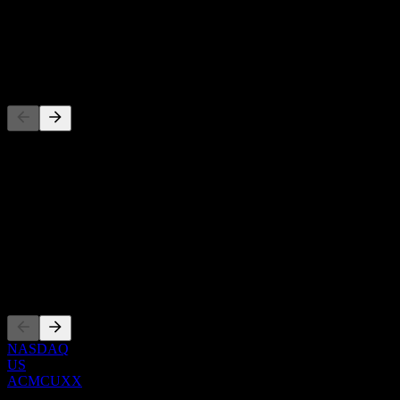
-
Dividen
-
Pesaing
Senarai ini adalah analisis berdasarkan peristiwa pasaran terkini. Ia
bukan cadangan pelaburan.
Perihal
Show more...
CEO
Penyenaraian
NASDAQ
US
ACMCUXX