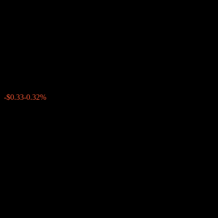
Company LLC Autocallable
Snowball Buffer Note
ACMTBXX
$102.24
0
-$0.33
-0.32%
Minggu lepas