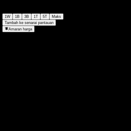
1W
1B
3B
1T
5T
Maks
Tambah ke senarai pantauan
Amaran harga
Statistik
Tertinggi harian
-
Paras terendah hari ini
-
Tertinggi 52M
104.99
Paras terendah 52M
84.05
Volum
-
Vol. purata
-
Kap. pasaran
0
Nisbah P/E