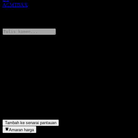
ACMTBXX
0 Comments
Kongsi pendapat anda
FAQ
Berapakah harga saham JPMorgan Chase Financial Company
LLC Autocallable Snowball Buffer Note ACMTBXX hari ini?
▼
Apakah simbol saham JPMorgan Chase Financial Company LLC
Autocallable Snowball Buffer Note ACMTBXX?
▼
JPMorgan Chase Financial Company LLC Autocallable
Snowball Buffer Note ACMTBXX terletak dalam sektor apa?
▼
Bilakah JPMorgan Chase Financial Company LLC Autocallable
Snowball Buffer Note ACMTBXX menyiapkan split saham?
▼
Tambah ke senarai pantauan
Amaran harga