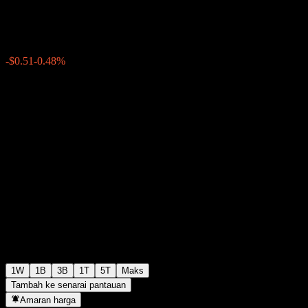
$105.30
0
-$0.51
-0.48%
Minggu lepas
1W
1B
3B
1T
5T
Maks
Tambah ke senarai pantauan
Amaran harga