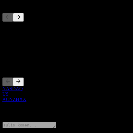
Pesaing
Senarai ini adalah analisis berdasarkan peristiwa pasaran terkini. Ia 
Perihal
Show more...
CEO
Penyenaraian
NASDAQ
US
ACNZHXX
0 Comments