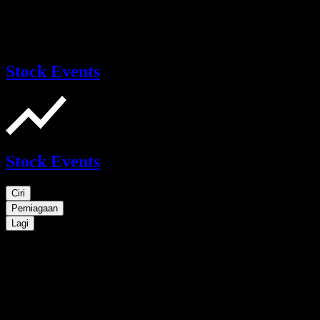
Stock Events
Stock Events
Ciri
Perniagaan
Lagi