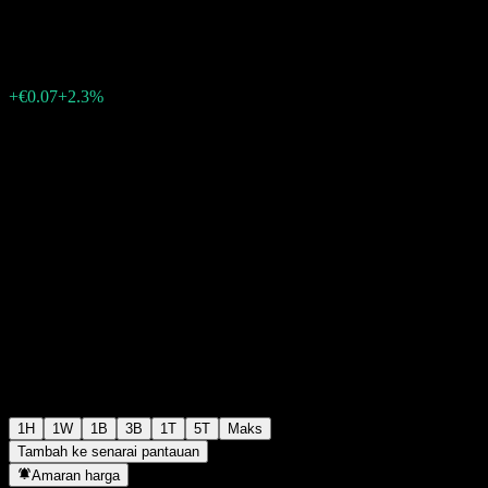
€3.12
48
+€0.07
+2.3%
Friday 06:03
1H
1W
1B
3B
1T
5T
Maks
Tambah ke senarai pantauan
Amaran harga