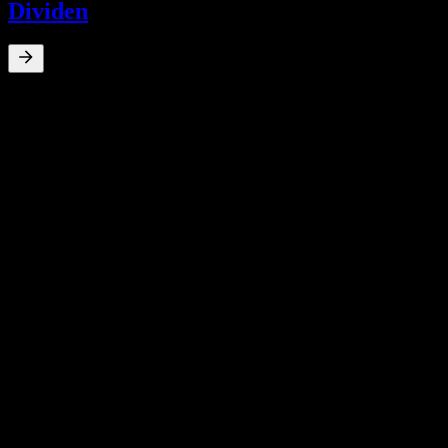
Dividen
0
%
Hasil dividen
May 21
€2.50
Jul 20
€2.00
May 19
€3.00
May 19
€3.50
May 18
€3.00
Pertumbuhan 10T
Tiada
Pertumbuhan 5T
Tiada
Pertumbuhan 3T
Tiada
Pertumbuhan 1T
Tiada