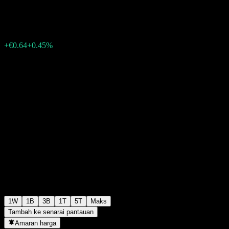
€143.21
0
+€0.64
+0.45%
Minggu lepas
1W
1B
3B
1T
5T
Maks
Tambah ke senarai pantauan
Amaran harga