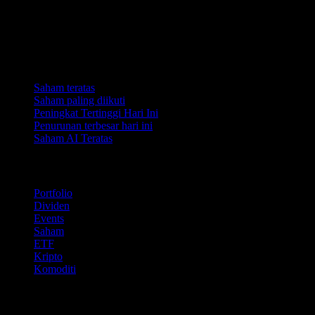
Koleksi
Saham teratas
Saham paling diikuti
Peningkat Tertinggi Hari Ini
Penurunan terbesar hari ini
Saham AI Teratas
Ciri
Portfolio
Dividen
Events
Saham
ETF
Kripto
Komoditi
company