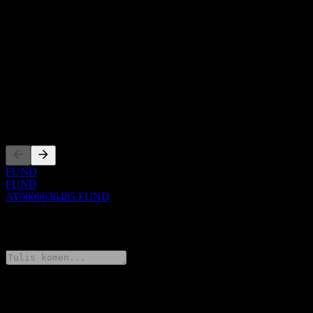
Perihal
Show more...
CEO
ISIN
AT0000636485
Penyenaraian
FUND
FUND
AT0000636485.FUND
0 Comments
Kongsi pendapat anda