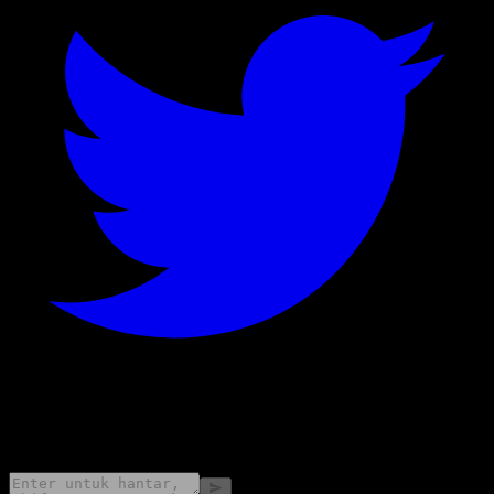
©
2026
Stock Events GmbH