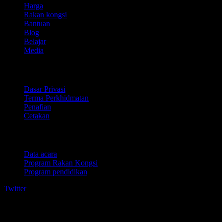
Harga
Rakan kongsi
Bantuan
Blog
Belajar
Media
Perundangan
Dasar Privasi
Terma Perkhidmatan
Penafian
Cetakan
Untuk perniagaan
Data acara
Program Rakan Kongsi
Program pendidikan
Twitter