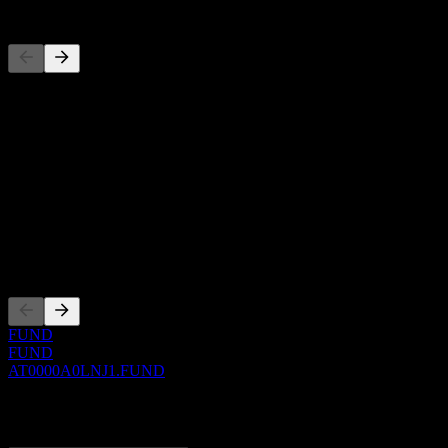
Pesaing
Senarai ini adalah analisis berdasarkan peristiwa pasaran terkini. Ia 
Perihal
Show more...
CEO
ISIN
AT0000A0LNJ1
Penyenaraian
FUND
FUND
AT0000A0LNJ1.FUND
0 Comments