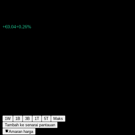
€15.17
0
+€0.04
+0.26%
Minggu lepas
1W
1B
3B
1T
5T
Maks
Tambah ke senarai pantauan
Amaran harga