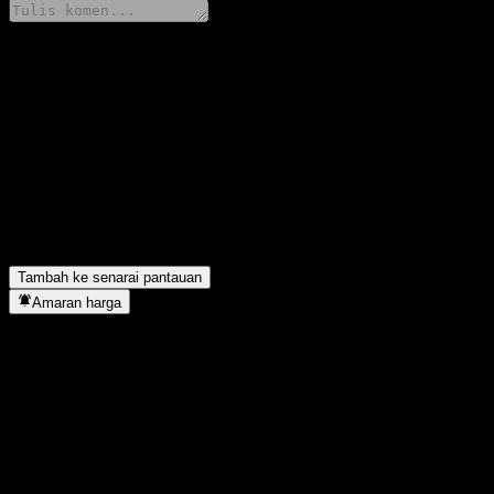
Kongsi pendapat anda
FAQ
Berapakah harga saham Raiffeisen Sustainable Bonds (Raiffeisen-N
Apakah simbol saham Raiffeisen Sustainable Bonds (Raiffeisen-Na
Adakah harga saham Raiffeisen Sustainable Bonds (Raiffeisen-Na
Raiffeisen Sustainable Bonds (Raiffeisen-Nachhaltigkeit-Rent) (I)
Bilakah Raiffeisen Sustainable Bonds (Raiffeisen-Nachhaltigkeit-
Tambah ke senarai pantauan
Amaran harga