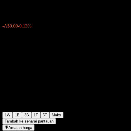
A$1.1878
0
-A$0.00
-0.13%
Minggu lepas
1W
1B
3B
1T
5T
Maks
Tambah ke senarai pantauan
Amaran harga