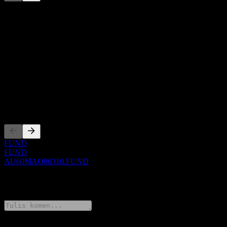
Senarai ini adalah analisis berdasarkan peristiwa pasaran terkini. Ia
bukan cadangan pelaburan.
Perihal
Show more...
CEO
ISIN
AU60MAQ06310
Penyenaraian
FUND
FUND
AU60MAQ06310.FUND
0 Comments