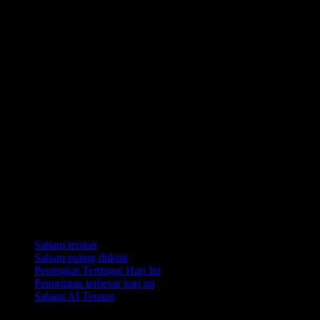
Koleksi
Saham teratas
Saham paling diikuti
Peningkat Tertinggi Hari Ini
Penurunan terbesar hari ini
Saham AI Teratas