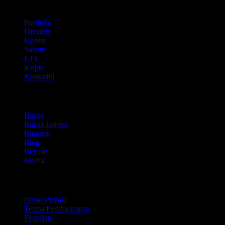
Ciri
Portfolio
Dividen
Events
Saham
ETF
Kripto
Komoditi
company
Harga
Rakan kongsi
Bantuan
Blog
Belajar
Media
Perundangan
Dasar Privasi
Terma Perkhidmatan
Penafian