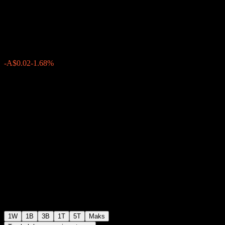
(Hedged)
A$1.4547
0
-A$0.02
-1.68%
Minggu lepas
1W
1B
3B
1T
5T
Maks