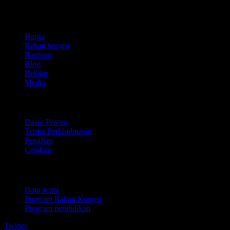
company
Harga
Rakan kongsi
Bantuan
Blog
Belajar
Media
Perundangan
Dasar Privasi
Terma Perkhidmatan
Penafian
Cetakan
Untuk perniagaan
Data acara
Program Rakan Kongsi
Program pendidikan
Twitter