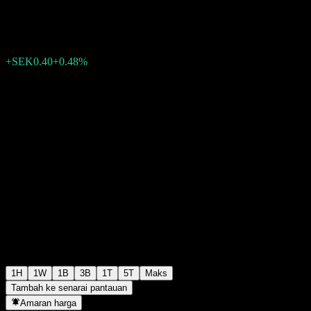
SEK84.10
292
+SEK0.40
+0.48%
Wednesday 11:48
1H
1W
1B
3B
1T
5T
Maks
Tambah ke senarai pantauan
Amaran harga