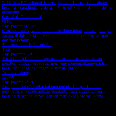
Bakkafrost P/F terlibat dalam pengeluaran dan penjualan salmon,
bersaing secara langsung dengan Austevoll Seafood dalam industri
akuakultur.
Coca-Cola Consolidated
COKE
Kap. pasaran
11.93B
Camanchaca SA, walaupun lebih berdiversifikasi, bersaing dengan
Austevoll dalam sektor makanan laut, terutamanya dalam salmon
dan ikan pelagik.
Transportadora de Gas del Sur
TGS
Kap. pasaran
4.62B
Tassal Group Limited beroperasi dalam industri makanan laut,
memberi tumpuan kepada salmon, yang menempatkannya dalam
persaingan langsung dengan Austevoll Seafood.
Arkanova Energy
AKVA
Kap. pasaran
5,418
Kumpulan AKVA terlibat dalam membekalkan peralatan dan
perkhidmatan kepada industri akuakultur, secara tidak langsung
bersaing dengan Austevoll dengan menyokong operasi ladang.
Perihal