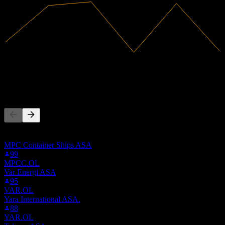
36.35B
Hasil
411.19M
Pendapatan bersih
Orang juga ikut
Senarai ini berdasarkan senarai pantauan pengguna Stock Events
yang mengikuti AUSSO.ST. Ia bukan cadangan pelaburan.
MPC Container Ships ASA
99
MPCC.OL
Var Energi ASA
95
VAR.OL
Yara International ASA.
88
YAR.OL