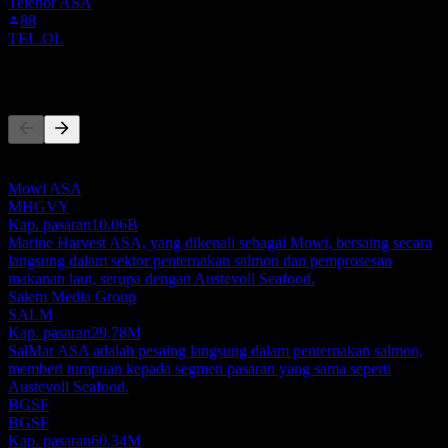
Telenor ASA
88
TEL.OL
Pesaing
Senarai ini adalah analisis berdasarkan peristiwa pasaran terkini. Ia
bukan cadangan pelaburan.
Mowi ASA
MHGVY
Kap. pasaran
10.06B
Marine Harvest ASA, yang dikenali sebagai Mowi, bersaing secara
langsung dalam sektor penternakan salmon dan pemprosesan
makanan laut, serupa dengan Austevoll Seafood.
Salem Media Group
SALM
Kap. pasaran
29.78M
SalMar ASA adalah pesaing langsung dalam penternakan salmon,
memberi tumpuan kepada segmen pasaran yang sama seperti
Austevoll Seafood.
BGSF
BGSF
Kap. pasaran
60.34M