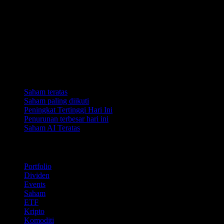
Koleksi
Saham teratas
Saham paling diikuti
Peningkat Tertinggi Hari Ini
Penurunan terbesar hari ini
Saham AI Teratas
Ciri
Portfolio
Dividen
Events
Saham
ETF
Kripto
Komoditi