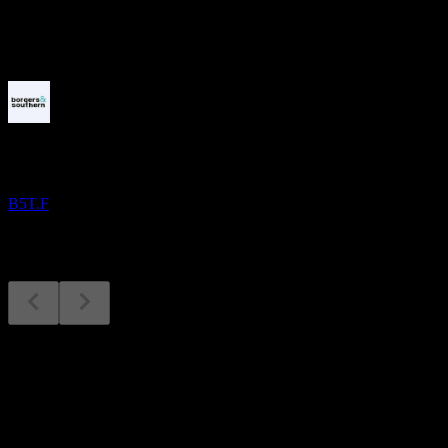
-
Akan datang
Keputusan kewangan
24
SEP
Borders & Southern Petroleum.
B5T.F
Keputusan kewangan
24
Sep
Dijangka
Q1 2021