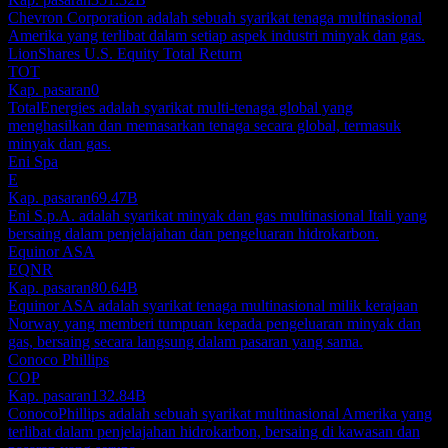
Chevron Corporation adalah sebuah syarikat tenaga multinasional
Amerika yang terlibat dalam setiap aspek industri minyak dan gas.
LionShares U.S. Equity Total Return
TOT
Kap. pasaran
0
TotalEnergies adalah syarikat multi-tenaga global yang
menghasilkan dan memasarkan tenaga secara global, termasuk
minyak dan gas.
Eni Spa
E
Kap. pasaran
69.47B
Eni S.p.A. adalah syarikat minyak dan gas multinasional Itali yang
bersaing dalam penjelajahan dan pengeluaran hidrokarbon.
Equinor ASA
EQNR
Kap. pasaran
80.64B
Equinor ASA adalah syarikat tenaga multinasional milik kerajaan
Norway yang memberi tumpuan kepada pengeluaran minyak dan
gas, bersaing secara langsung dalam pasaran yang sama.
Conoco Phillips
COP
Kap. pasaran
132.84B
ConocoPhillips adalah sebuah syarikat multinasional Amerika yang
terlibat dalam penjelajahan hidrokarbon, bersaing di kawasan dan