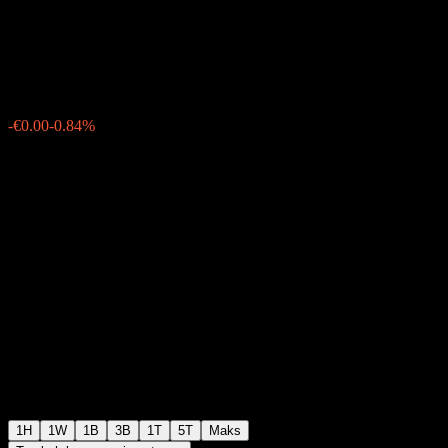
Petroleum.
€0.118000
33
-€0.00
-0.84%
06:02 Hari ini
1H
1W
1B
3B
1T
5T
Maks