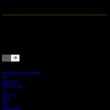
0
Hasil
-1.18M
Pendapatan bersih
Orang juga ikut
Senarai ini berdasarkan senarai pantauan pengguna Stock Events
yang mengikuti B5T.F. Ia bukan cadangan pelaburan.
Rockhopper Exploration
8
RKH.LSE
National Grid
7
NG.LSE
Shell
6
SHEL.LSE