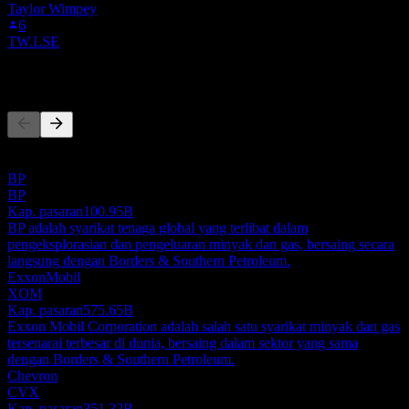
Taylor Wimpey
6
TW.LSE
Pesaing
Senarai ini adalah analisis berdasarkan peristiwa pasaran terkini. Ia
bukan cadangan pelaburan.
BP
BP
Kap. pasaran
100.95B
BP adalah syarikat tenaga global yang terlibat dalam
pengeksplorasian dan pengeluaran minyak dan gas, bersaing secara
langsung dengan Borders & Southern Petroleum.
ExxonMobil
XOM
Kap. pasaran
575.65B
Exxon Mobil Corporation adalah salah satu syarikat minyak dan gas
tersenarai terbesar di dunia, bersaing dalam sektor yang sama
dengan Borders & Southern Petroleum.
Chevron
CVX
Kap. pasaran
351.32B