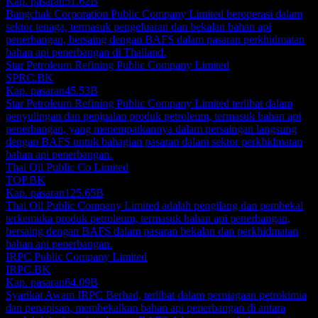
Kap. pasaran
51.62B
Bangchak Corporation Public Company Limited beroperasi dalam
sektor tenaga, termasuk pengeluaran dan bekalan bahan api
penerbangan, bersaing dengan BAFS dalam pasaran perkhidmatan
bahan api penerbangan di Thailand.
Star Petroleum Refining Public Company Limited
SPRC.BK
Kap. pasaran
45.53B
Star Petroleum Refining Public Company Limited terlibat dalam
penyulingan dan penjualan produk petroleum, termasuk bahan api
penerbangan, yang menempatkannya dalam persaingan langsung
dengan BAFS untuk bahagian pasaran dalam sektor perkhidmatan
bahan api penerbangan.
Thai Oil Public Co Limited
TOP.BK
Kap. pasaran
125.65B
Thai Oil Public Company Limited adalah pengilang dan pembekal
terkemuka produk petroleum, termasuk bahan api penerbangan,
bersaing dengan BAFS dalam pasaran bekalan dan perkhidmatan
bahan api penerbangan.
IRPC Public Company Limited
IRPC.BK
Kap. pasaran
64.09B
Syarikat Awam IRPC Berhad, terlibat dalam perniagaan petrokimia
dan penapisan, membekalkan bahan api penerbangan di antara