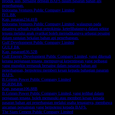
produk lain, bersaing dengan BAFS dalam pasaran bahan api
penerbangan.
Indorama Ventures Public Company Limited
IVL.BK
Kap. pasaran
234.41B
Indorama Ventures Public Company Limited, walaupun pada
dasarnya sebuah syarikat petrokimia, keterlibatannya dalam sektor
tenaga melalui anak syarikat boleh menjadikannya sebagai pesaing
dalam rantaian bekalan bahan api penerbangan.
Gulf Development Public Company Limited
GULF.BK
Kap. pasaran
636.52B
Gulf Energy Development Public Company Limited, yang dikenali
kerana penjanaan tenaga, mempunyai kepentingan yang pelbagai
yang mungkin termasuk bersaing dalam pasaran bahan api
penerbangan, berpotensi memberi kesan kepada bahagian pasaran
BAFS.
B.Grimm Power Public Company Limited
BGRIM.BK
Kap. pasaran
106.88B
B.Grimm Power Public Company Limited, yang terlibat dalam
penjanaan tenaga, boleh memasuki atau memberi kesan kepada
pasaran bahan api penerbangan melalui usaha tenaganya, membawa
ancaman persaingan yang berpotensi kepada BAFS.
The Siam Cement Public Company Limited