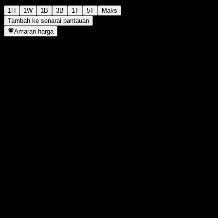
1H
1W
1B
3B
1T
5T
Maks
Tambah ke senarai pantauan
Amaran harga
Statistik
Tertinggi harian
11.7
Paras terendah hari ini
11
Tertinggi 52M
11.7
Paras terendah 52M
7.9
Volum
1,452,488
Vol. purata
564,549
Kap. pasaran
7.39B
Nisbah P/E
-
Hasil dividen