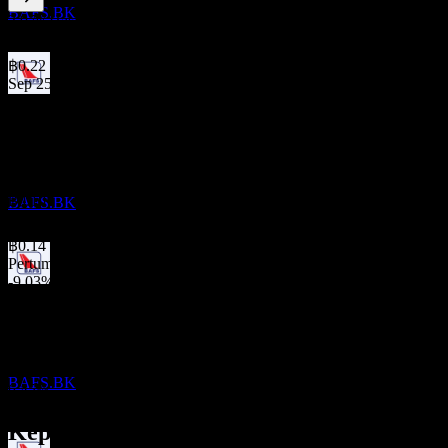
BAFS.BK
2.97
%
Hasil dividen
May 26
฿0.22
Sep 25
Pembayaran dividen
฿0.11
11
May 25
SEP
฿0.20
Bangkok Aviation Fuel Services Public
Sep 24
Company Limited
Dianggarkan
฿0.10
BAFS.BK
May 24
฿0.14
Pertumbuhan 10T
-9.03%
Keputusan kewangan
Pertumbuhan 5T
11
Tiada
NOV
Pertumbuhan 3T
Bangkok Aviation Fuel Services Public
60.38%
Company Limited
Pertumbuhan 1T
BAFS.BK
6.45%
Keputusan kewangan