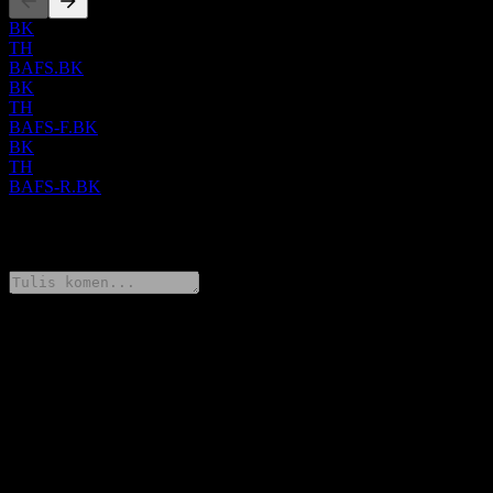
BK
TH
BAFS.BK
BK
TH
BAFS-F.BK
BK
TH
BAFS-R.BK
0 Comments
Kongsi pendapat anda
FAQ
Berapakah harga saham Bangkok Aviation Fuel Services Public
Company Limited hari ini?
▼
Apakah simbol saham Bangkok Aviation Fuel Services Public