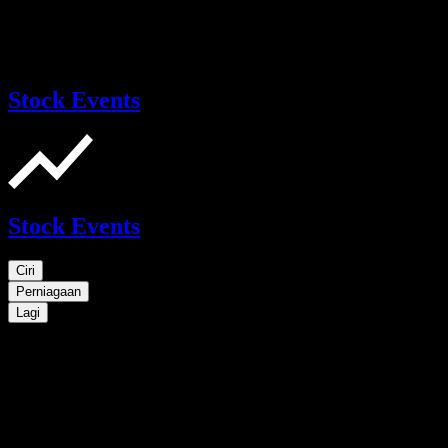
Stock Events
Stock Events
Ciri
Perniagaan
Lagi