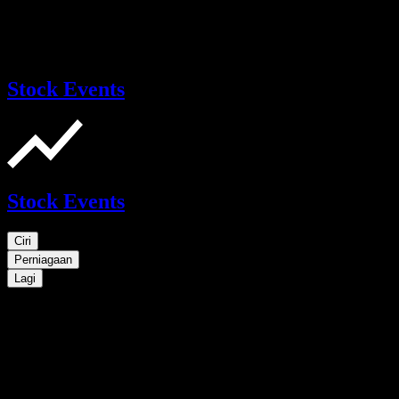
Stock Events
Stock Events
Ciri
Perniagaan
Lagi