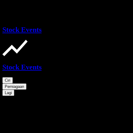
Stock Events
Stock Events
Ciri
Perniagaan
Lagi